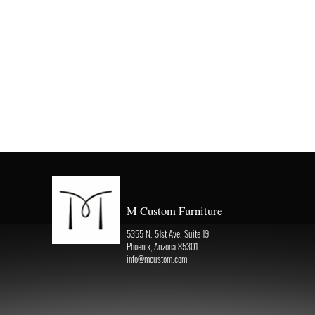
M Custom Furniture
5355 N. 51st Ave. Suite 19
Phoenix, Arizona 85301
info@mcustom.com